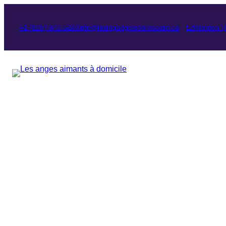
Passer
au
+1 (825) 975 5240
info@lovingangelshomecare.ca
Edmonton (A
contenu